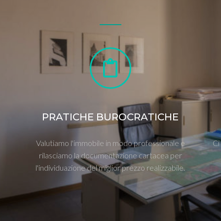
PRATICHE BUROCRATICHE
Valutiamo l'immobile in modo professionale e
Ci
e
rilasciamo la documentazione cartacea per
l'individuazione del miglior prezzo realizzabile.