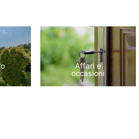
ro
Affari e
occasioni