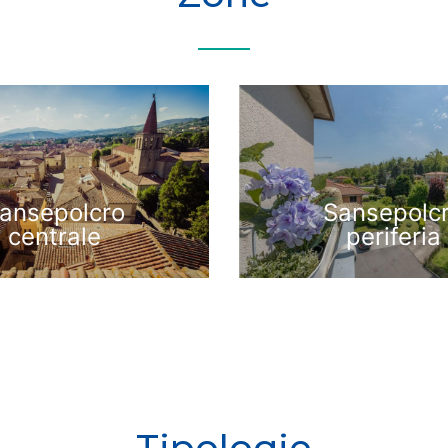
ansepolcro
Sansepolc
centrale
periferia
Tipologie