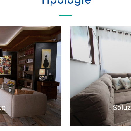
to
Soluz