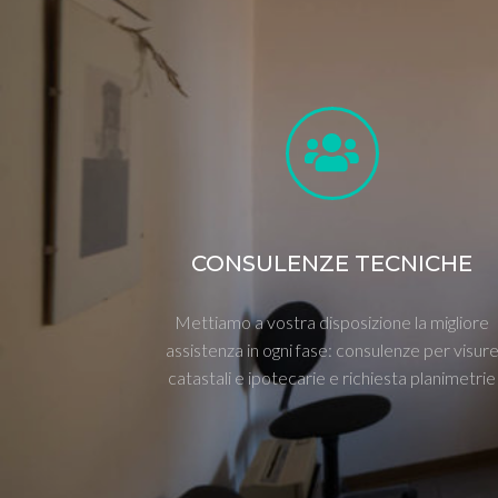
CONSULENZE TECNICHE
Mettiamo a vostra disposizione la migliore
assistenza in ogni fase: consulenze per visur
catastali e ipotecarie e richiesta planimetrie